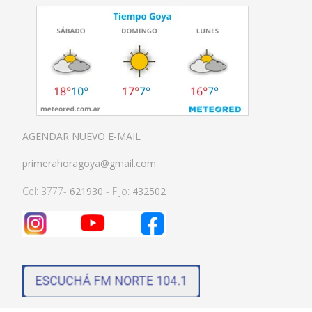
AGENDAR NUEVO E-MAIL
primerahoragoya@gmail.com
Cel: 3777-
621930
- Fijo:
432502