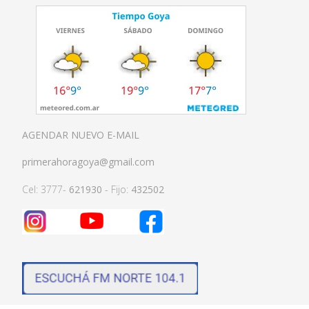
AGENDAR NUEVO E-MAIL
primerahoragoya@gmail.com
Cel: 3777-
621930
- Fijo:
432502