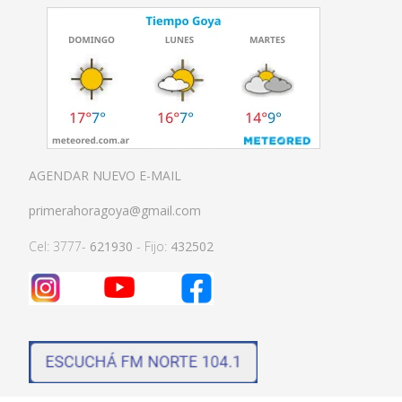
AGENDAR NUEVO E-MAIL
primerahoragoya@gmail.com
Cel: 3777-
621930
- Fijo:
432502