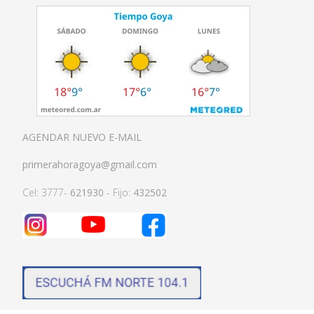
AGENDAR NUEVO E-MAIL
primerahoragoya@gmail.com
Cel: 3777-
621930
- Fijo:
432502