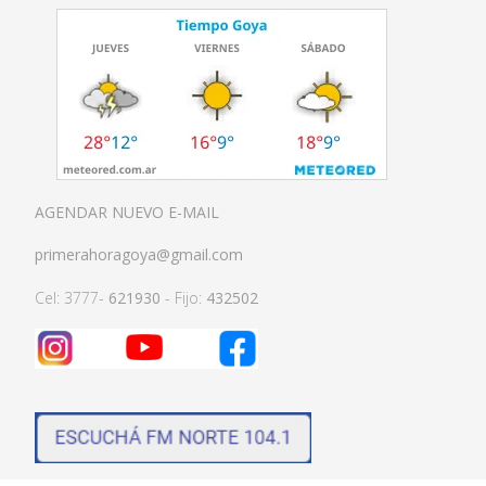
AGENDAR NUEVO E-MAIL
primerahoragoya@gmail.com
Cel: 3777-
621930
- Fijo:
432502