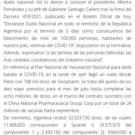
duelo nacional. Así lo dieron a conocer el presidente Alberto
Fernández y su jefe de Gabinete Santiago Cafiero tras la firma del
Decreto 459/2021, publicado en el Boletín Oficial de hoy.
“Declárase Duelo Nacional en todo el territorio de la República
Argentina por el término de 5 días como consecuencia del
fallecimiento de más de 100.000 personas, habitantes de
nuestro país, víctimas del COVID-19”, dispusieron en la normativa.
Además, expresaron “a las familias de las personas fallecidas las
más sentidas condolencias del Gobierno nacional”.
En referencia al Plan Nacional de Vacunación Nacional para darle
batalla al COVID-19, en la tarde de ayer llegó un vuelo desde
Pekín con 768 mil dosis de Sinopharm. Se trata del quinto de los
diez viajes previstos para el mes de julio hasta completar las
ocho millones de dosis, en el marco del contrato suscripto con
el China National Pharmaceutical Group Corp por un total de 24
millones de vacunas hasta septiembre.
De momento, Argentina recibió 32.023.730 dosis, de las cuales
11.868.830 corresponden a Sputnik V, (9.375.670 del
componente 1 y 2.493.160 del componente 2); 9.840.000 a