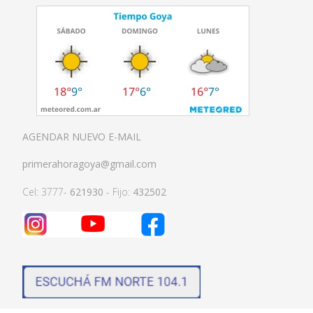
AGENDAR NUEVO E-MAIL
primerahoragoya@gmail.com
Cel: 3777-
621930
- Fijo:
432502