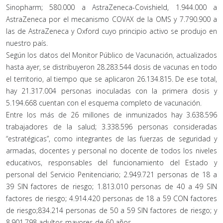
Sinopharm; 580.000 a AstraZeneca-Covishield, 1.944.000 a
AstraZeneca por el mecanismo COVAX de la OMS y 7.790.900 a
las de AstraZeneca y Oxford cuyo principio activo se produjo en
nuestro país.
Según los datos del Monitor Público de Vacunación, actualizados
hasta ayer, se distribuyeron 28.283.544 dosis de vacunas en todo
el territorio, al tiempo que se aplicaron 26.134.815. De ese total,
hay 21.317.004 personas inoculadas con la primera dosis y
5.194.668 cuentan con el esquema completo de vacunación.
Entre los más de 26 millones de inmunizados hay 3.638.596
trabajadores de la salud; 3.338.596 personas consideradas
“estratégicas”, como integrantes de las fuerzas de seguridad y
armadas, docentes y personal no docente de todos los niveles
educativos, responsables del funcionamiento del Estado y
personal del Servicio Penitenciario; 2.949.721 personas de 18 a
39 SIN factores de riesgo; 1.813.010 personas de 40 a 49 SIN
factores de riesgo; 4.914.420 personas de 18 a 59 CON factores
de riesgo;834.214 personas de 50 a 59 SIN factores de riesgo; y
8.901.798 adultos mayores de 60 años.