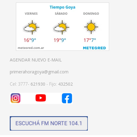
AGENDAR NUEVO E-MAIL
primerahoragoya@gmail.com
Cel: 3777-
621930
- Fijo:
432502