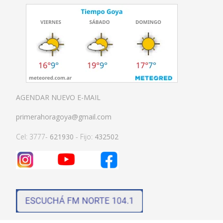
AGENDAR NUEVO E-MAIL
primerahoragoya@gmail.com
Cel: 3777-
621930
- Fijo:
432502