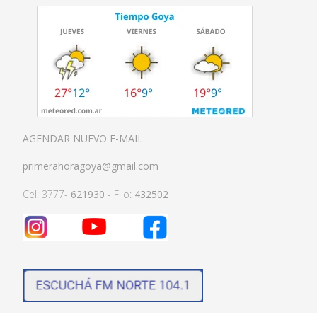
AGENDAR NUEVO E-MAIL
primerahoragoya@gmail.com
Cel: 3777-
621930
- Fijo:
432502