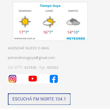
AGENDAR NUEVO E-MAIL
primerahoragoya@gmail.com
Cel: 3777-
621930
- Fijo:
432502