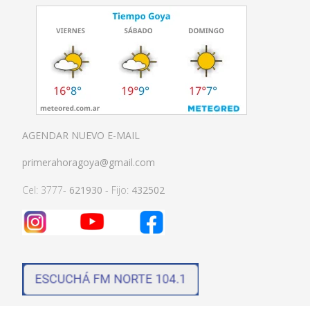
AGENDAR NUEVO E-MAIL
primerahoragoya@gmail.com
Cel: 3777-
621930
- Fijo:
432502