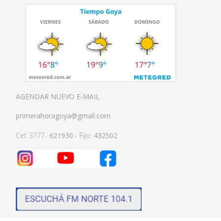
AGENDAR NUEVO E-MAIL
primerahoragoya@gmail.com
Cel: 3777-
621930
- Fijo:
432502