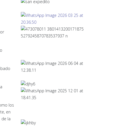
por
lo
sábado
la
como los
te, en
 de la