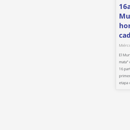
16a
Mun
hor
cad
Miérco
El Mun
mata" 
16 par
primer
etapa 