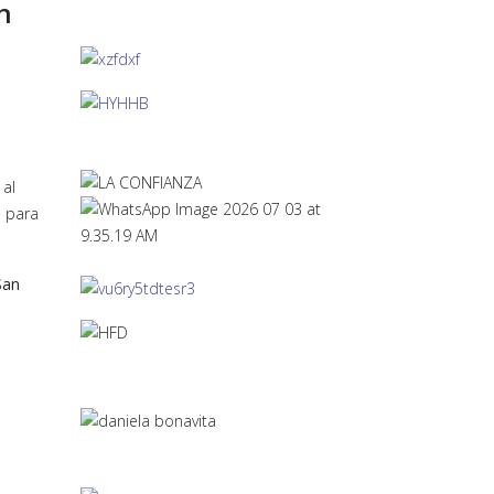
n
 al
s para
San