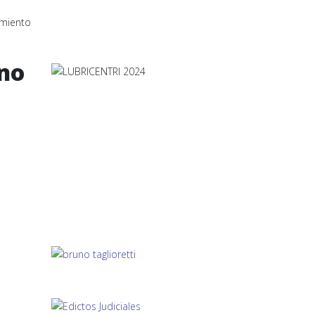
amiento
ano