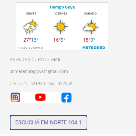
AGENDAR NUEVO E-MAIL
primerahoragoya@gmail.com
Cel: 3777-
621930
- Fijo:
432502