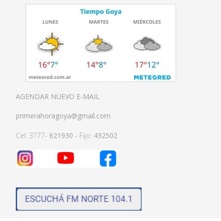
AGENDAR NUEVO E-MAIL
primerahoragoya@gmail.com
Cel: 3777-
621930
- Fijo:
432502