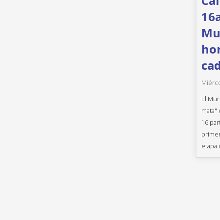
Cal
16a
Mun
hor
cad
Miérco
El Mun
mata" 
16 par
primer
etapa 