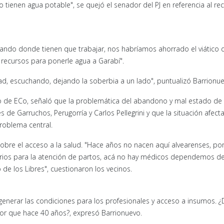
 tienen agua potable", se quejó el senador del PJ en referencia al r
ajando donde tienen que trabajar, nos habríamos ahorrado el viático 
recursos para ponerle agua a Garabí".
d, escuchando, dejando la soberbia a un lado", puntualizó Barrionu
to de ECo, señaló que la problemática del abandono y mal estado de 
es de Garruchos, Perugorría y Carlos Pellegrini y que la situación afect
roblema central.
sobre el acceso a la salud. "Hace años no nacen aquí alvearenses, po
rios para la atención de partos, acá no hay médicos dependemos de
e los Libres", cuestionaron los vecinos.
generar las condiciones para los profesionales y acceso a insumos. 
peor que hace 40 años?, expresó Barrionuevo.