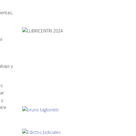
ientas,
ol
abajo y
es
sar
 y
ntre