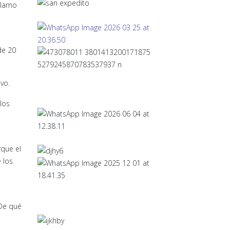
eclamo
de 20
evo.
los
a
rque el
 los
¿De qué