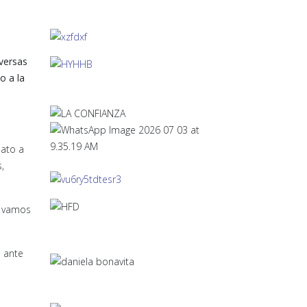
iversas
o a la
dato a
,
s vamos
s ante