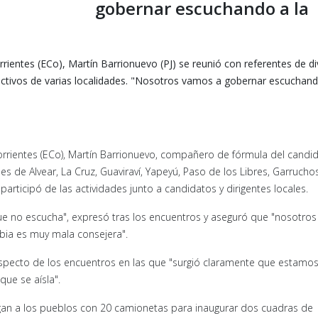
gobernar escuchando a la
rientes (ECo), Martín Barrionuevo (PJ) se reunió con referentes de d
ductivos de varias localidades. "Nosotros vamos a gobernar escuchand
rrientes (ECo), Martín Barrionuevo, compañero de fórmula del candi
s de Alvear, La Cruz, Guaviraví, Yapeyú, Paso de los Libres, Garruchos
participó de las actividades junto a candidatos y dirigentes locales.
e no escucha", expresó tras los encuentros y aseguró que "nosotro
bia es muy mala consejera".
zó respecto de los encuentros en las que "surgió claramente que estamo
ue se aísla".
gan a los pueblos con 20 camionetas para inaugurar dos cuadras de