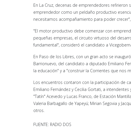
En La Cruz, decenas de emprendedores refirieron s
emprendedor como un peldaño productivo esencial 
necesitamos acompañamiento para poder crecer", 
"El motor productivo debe comenzar con emprend
pequeñas empresas, el circuito virtuoso del desarr
fundamental", consideró el candidato a Vicegobern
En Paso de los Libres, con un gran acto se inauguró 
Barrionuevo, del candidato a diputado Emiliano Ferná
la educación" y a "construir la Corrientes que nos
Los encuentros contaron con la participación de can
Emiliano Fernández y Cecilia Gortati, a intendentes y 
"Tatín" Acevedo y Lucas Franco, de Estación Mantill
Valeria Barbagallo de Yapeyú; Mirian Segovia y Jacque
otros.
FUENTE: RADIO DOS