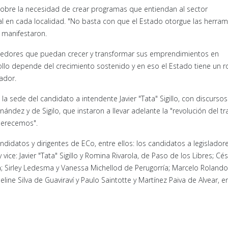
obre la necesidad de crear programas que entiendan al sector
en cada localidad. "No basta con que el Estado otorgue las herram
manifestaron.
edores que puedan crecer y transformar sus emprendimientos en
ollo depende del crecimiento sostenido y en eso el Estado tiene un r
ador.
la sede del candidato a intendente Javier "Tata" Sigillo, con discursos
ndez y de Sigilo, que instaron a llevar adelante la "revolución del tr
 merecemos".
didatos y dirigentes de ECo, entre ellos: los candidatos a legislador
vice: Javier "Tata" Sigillo y Romina Rivarola, de Paso de los Libres; Cé
a; Sirley Ledesma y Vanessa Michellod de Perugorría; Marcelo Rolando
line Silva de Guaviraví y Paulo Saintotte y Martínez Paiva de Alvear, e