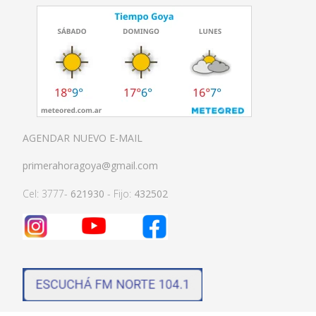
AGENDAR NUEVO E-MAIL
primerahoragoya@gmail.com
Cel: 3777-
621930
- Fijo:
432502