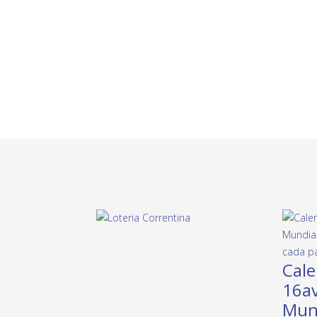
Cale
16av
Mund