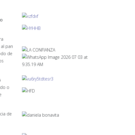
no
ra
 al pan
modo de
os
ó
ndo o
e
cia de