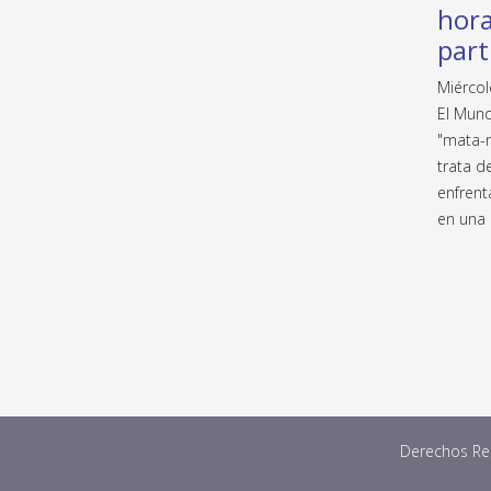
hora
part
Miércol
El Mund
"mata-m
trata d
enfrent
en una 
Derechos Res