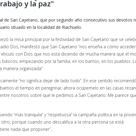
rabajo y la paz"
ipal de San Cayetano, que por segundo año consecutivo sus devotos 
tuario situado en la localidad de Riachuelo.
bezó la misa principal por la festividad de San Cayetano que se celeb
on Radio Dos, manifestó que San Cayetano “nos enseña a cómo acceder
o el vínculo con Dios que nos está diciendo de mucha manera que el 
 básicos; empezando por la familia, en los barrios, en los pueblos. L
a manera organizada”.
sicamente “no significa dejar de lado todo”. En ese sentido recomend
bamos el tiempo en peregrinar, ahora ocúpemelo en las casas reza
 entre nosotros sobre qué le pedimos a San Cayetano. Me parece qu
iendo “más tranquila” y “respetuosa” la campaña política en la provin
l otro, porque cuando uno descalifica a la otra persona se está
tiene nada que proponer”,