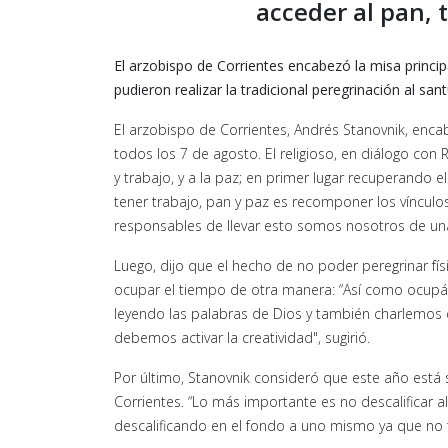
acceder al pan, t
El arzobispo de Corrientes encabezó la misa princ
pudieron realizar la tradicional peregrinación al san
El arzobispo de Corrientes, An­drés Stanovnik, enca
todos los 7 de agosto. El religioso, en diálogo c
y trabajo, y a la paz; en primer lugar recuperand
tener trabajo, pan y paz es recomponer los vínculos
responsables de llevar esto somos nosotros de un
Luego, dijo que el hecho de no poder peregrinar fí
ocupar el tiempo de otra manera: “Así como ocupá
leyendo las palabras de Dios y también charlemos
debemos activar la creatividad", sugirió.
Por último, Stanovnik consideró que este año está s
Corrientes. “Lo más importante es no descalificar a
descalificando en el fondo a uno mismo ya que no 