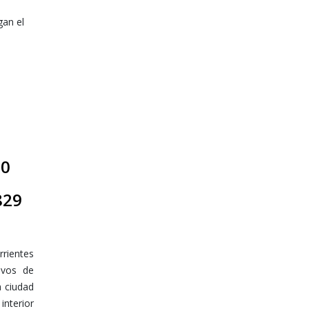
gan el
00
829
rientes
ivos de
a ciudad
interior