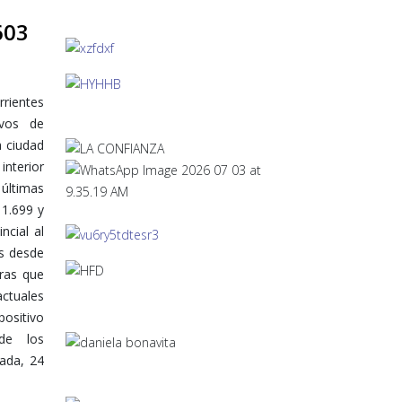
603
rientes
ivos de
a ciudad
interior
 últimas
11.699 y
ncial al
os desde
tras que
ctuales
positivo
de los
ada, 24