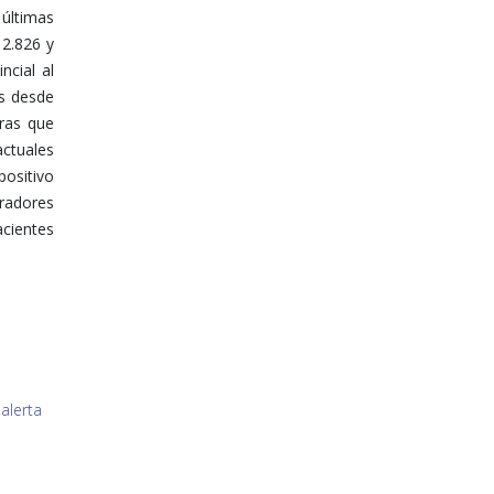
 últimas
12.826 y
ncial al
os desde
tras que
ctuales
positivo
iradores
cientes