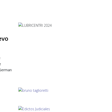
evo
e
e
o German