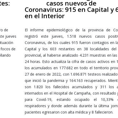
tes:
casos nuevos de
Coronavirus: 915 en Capital y 
en el Interior
ro de
El informe epidemiológico de la provincia de Cor
te jueves
registró este jueves, 1.518 nuevos casos posit
ituación
Coronavirus, de los cuales 915 fueron contagios en l
 focos de
Capital y los 603 restantes en 38 localidades del 
ollando
provincial, al haberse analizado 4.231 muestras en las
24 horas. Esto actualiza la cifra de casos activos en 
los acumulados en 177.682 en todo el territorio provi
27 de enero de 2022, con 1.696.871 testeos realizad
que inició la pandemia y 164.163 recuperados. Mien
son 1.820 los fallecidos acumulados y 311 los a
internados en el Hospital de Campaña, con resultado 
para Covid-19, estando ocupado el 10,33% 
respiradores y donde además durante la última jorn
pacientes egresaron con alta médica y 8 fallecieron.