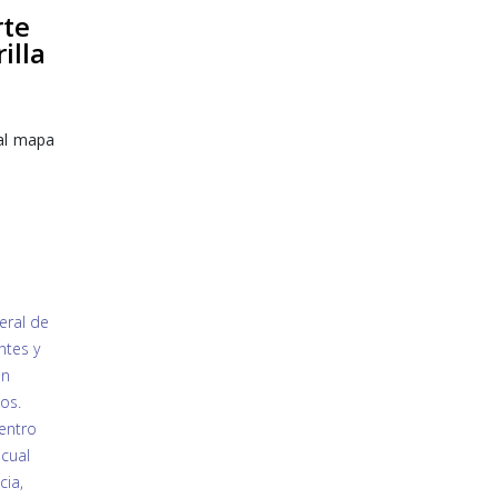
rte
illa
 al mapa