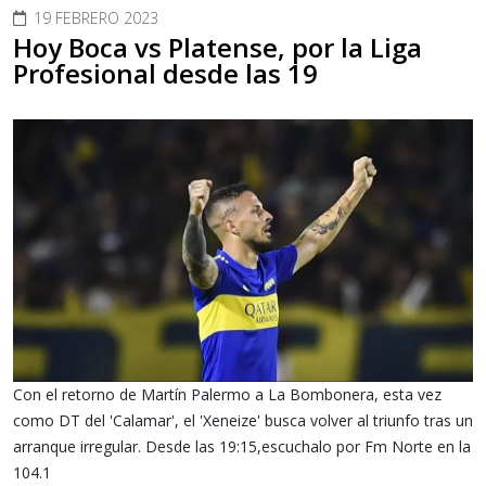
19 FEBRERO 2023
Hoy Boca vs Platense, por la Liga
Profesional desde las 19
Con el retorno de Martín Palermo a La Bombonera, esta vez
como DT del 'Calamar', el 'Xeneize' busca volver al triunfo tras un
arranque irregular. Desde las 19:15,escuchalo por Fm Norte en la
104.1