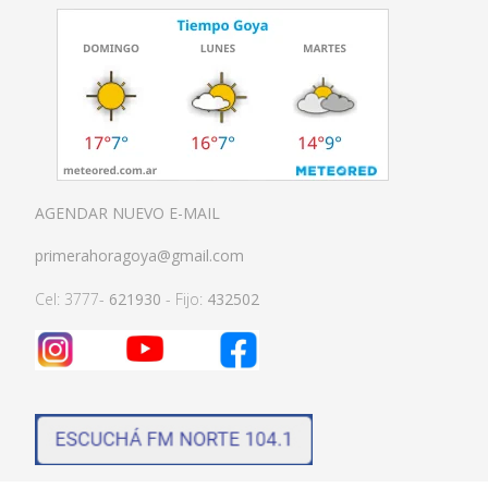
AGENDAR NUEVO E-MAIL
primerahoragoya@gmail.com
Cel: 3777-
621930
- Fijo:
432502