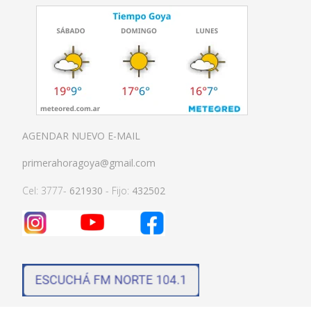
AGENDAR NUEVO E-MAIL
primerahoragoya@gmail.com
Cel: 3777-
621930
- Fijo:
432502