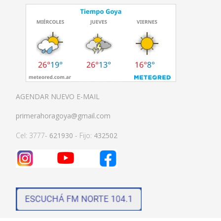
AGENDAR NUEVO E-MAIL
primerahoragoya@gmail.com
Cel: 3777-
621930
- Fijo:
432502