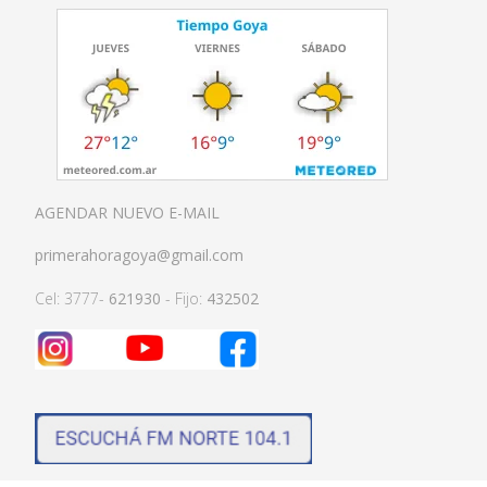
AGENDAR NUEVO E-MAIL
primerahoragoya@gmail.com
Cel: 3777-
621930
- Fijo:
432502