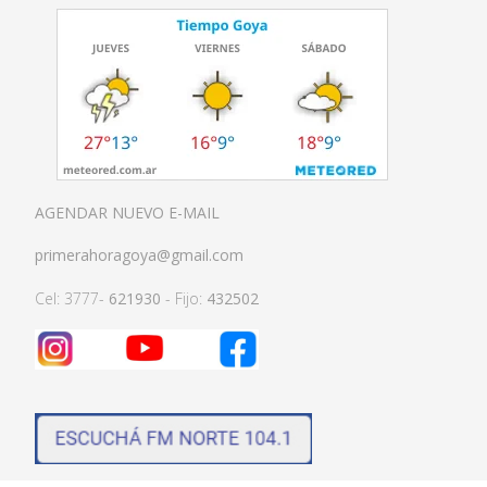
AGENDAR NUEVO E-MAIL
primerahoragoya@gmail.com
Cel: 3777-
621930
- Fijo:
432502