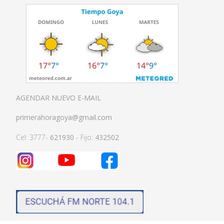
AGENDAR NUEVO E-MAIL
primerahoragoya@gmail.com
Cel: 3777-
621930
- Fijo:
432502