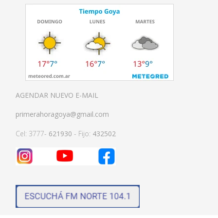
AGENDAR NUEVO E-MAIL
primerahoragoya@gmail.com
Cel: 3777-
621930
- Fijo:
432502