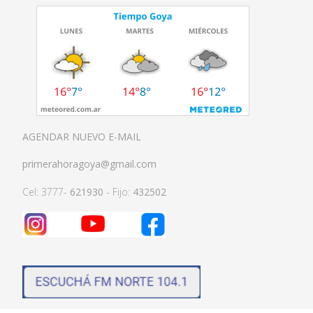
AGENDAR NUEVO E-MAIL
primerahoragoya@gmail.com
Cel: 3777-
621930
- Fijo:
432502