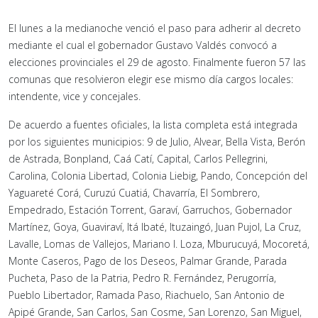
El lunes a la medianoche venció el paso para adherir al decreto
mediante el cual el gobernador Gustavo Valdés convocó a
elecciones provinciales el 29 de agosto. Finalmente fueron 57 las
comunas que resolvieron elegir ese mismo día cargos locales:
intendente, vice y concejales.
De acuerdo a fuentes oficiales, la lista completa está integrada
por los siguientes municipios: 9 de Julio, Alvear, Bella Vista, Berón
de Astrada, Bonpland, Caá Catí, Capital, Carlos Pellegrini,
Carolina, Colonia Libertad, Colonia Liebig, Pando, Concepción del
Yaguareté Corá, Curuzú Cuatiá, Chavarría, El Sombrero,
Empedrado, Estación Torrent, Garaví, Garruchos, Gobernador
Martínez, Goya, Guaviraví, Itá Ibaté, Ituzaingó, Juan Pujol, La Cruz,
Lavalle, Lomas de Vallejos, Mariano I. Loza, Mburucuyá, Mocoretá,
Monte Caseros, Pago de los Deseos, Palmar Grande, Parada
Pucheta, Paso de la Patria, Pedro R. Fernández, Perugorría,
Pueblo Libertador, Ramada Paso, Riachuelo, San Antonio de
Apipé Grande, San Carlos, San Cosme, San Lorenzo, San Miguel,