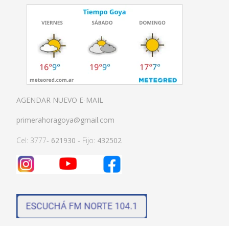
AGENDAR NUEVO E-MAIL
primerahoragoya@gmail.com
Cel: 3777-
621930
- Fijo:
432502