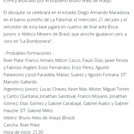
ESPN y arbitrado por el brasileño Bruno Arleu de Araujo.
El desquite se celebrará en el estadio Diego Armando Maradona,
en el barrio porteño de La Paternal, el miércoles 21 del julio y el
vencedor de esta llave jugará en cuartos de final ante Boca
Juniors o Atlético Mineiro de Brasil, que anoche igualaron cero a
cero en "La Bombonera".
- Probables formaciones -
River Plate: Franco Armani; Milton Casco, Paulo Díaz, Javier Pinola
y Fabrizio Angileri; Enzo Fernández, Enzo Pérez, Agustín
Palavecino y José Paradela; Matías Suárez y Agustín Fontana. DT:
Marcelo Gallardo.
Argentinos Juniors: Lucas Chaves; Kevin Mac Allister, Miguel Torrén
y Carlos Quintana; Jonathan Sandoval, Franco Moyano, Jonathan
Gómez, Elías Gómez y Gabriel Carabajal, Gabriel Ávalos y Gabriel
Hauche. DT: Gabriel Milito.
Arbitro: Bruno Arleu de Araujo (Brasil)
Cancha: River Plate
Hora de inicio: 21.30