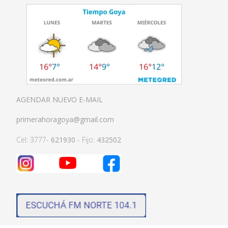
AGENDAR NUEVO E-MAIL
primerahoragoya@gmail.com
Cel: 3777-
621930
- Fijo:
432502