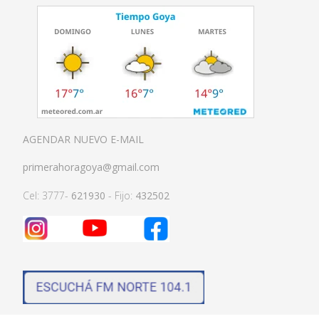
AGENDAR NUEVO E-MAIL
primerahoragoya@gmail.com
Cel: 3777-
621930
- Fijo:
432502