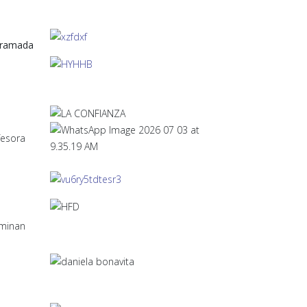
ogramada
fesora
rminan