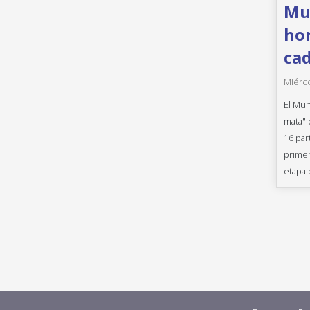
Mun
hor
cad
Miérco
El Mun
mata" 
16 par
primer
etapa 