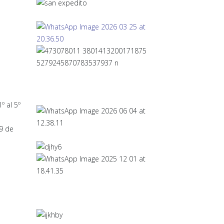
º al 5º
 9 de