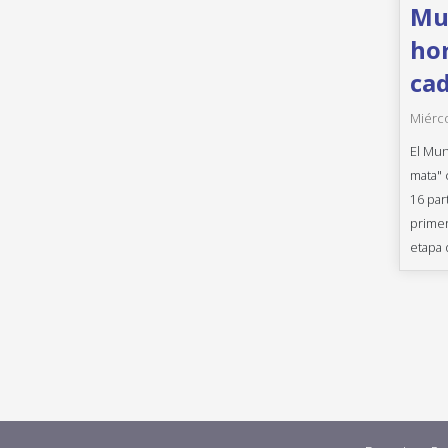
Mun
hor
cad
Miérco
El Mun
mata" 
16 par
primer
etapa 