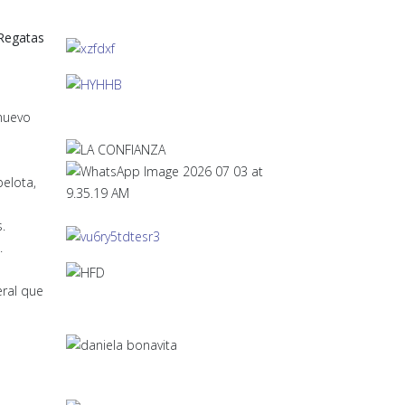
Regatas
 nuevo
pelota,
.
.
eral que