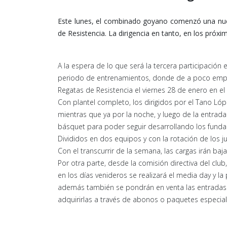
Este lunes, el combinado goyano comenzó una nue
de Resistencia. La dirigencia en tanto, en los próxim
A la espera de lo que será la tercera participación 
periodo de entrenamientos, donde de a poco empiez
Regatas de Resistencia el viernes 28 de enero en el
Con plantel completo, los dirigidos por el Tano Lóp
mientras que ya por la noche, y luego de la entrad
básquet para poder seguir desarrollando los funda
Divididos en dos equipos y con la rotación de los j
Con el transcurrir de la semana, las cargas irán ba
Por otra parte, desde la comisión directiva del clu
en los días venideros se realizará el media day y la
además también se pondrán en venta las entradas pa
adquirirlas a través de abonos o paquetes especia