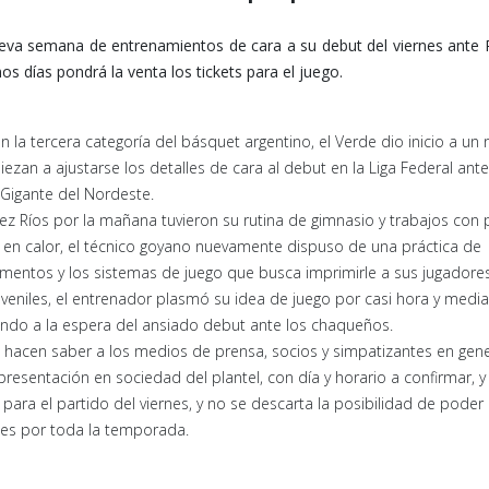
va semana de entrenamientos de cara a su debut del viernes ante 
os días pondrá la venta los tickets para el juego.
en la tercera categoría del básquet argentino, el Verde dio inicio a un
an a ajustarse los detalles de cara al debut en la Liga Federal ante
 Gigante del Nordeste.
ez Ríos por la mañana tuvieron su rutina de gimnasio y trabajos con 
a en calor, el técnico goyano nuevamente dispuso de una práctica de
mentos y los sistemas de juego que busca imprimirle a sus jugadores
uveniles, el entrenador plasmó su idea de juego por casi hora y media
jando a la espera del ansiado debut ante los chaqueños.
b, hacen saber a los medios de prensa, socios y simpatizantes en gen
 presentación en sociedad del plantel, con día y horario a confirmar, y
ra el partido del viernes, y no se descarta la posibilidad de poder
les por toda la temporada.