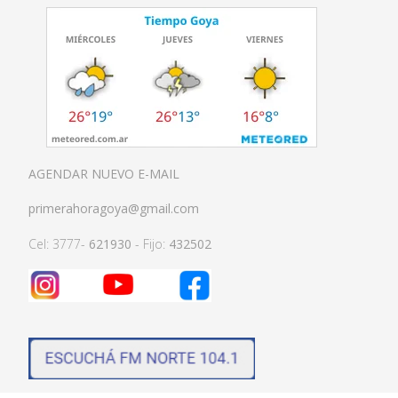
AGENDAR NUEVO E-MAIL
primerahoragoya@gmail.com
Cel: 3777-
621930
- Fijo:
432502