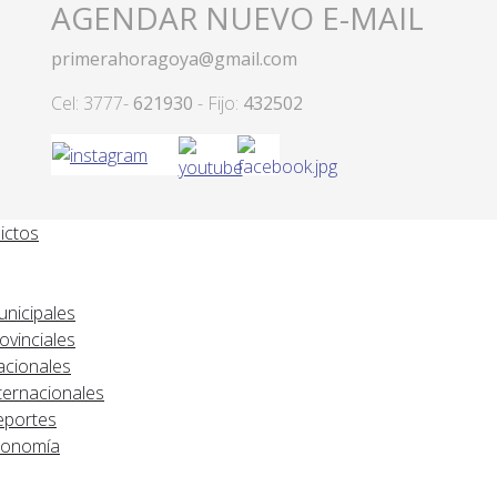
AGENDAR NUEVO E-MAIL
primerahoragoya@gmail.com
Cel: 3777-
621930
- Fijo:
432502
ictos
nicipales
ovinciales
cionales
ternacionales
portes
conomía