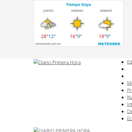
Ed
Mu
Pr
Na
In
De
E