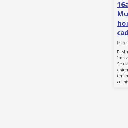
16a
Mun
hor
cad
Miérc
El Mu
"mata
Se tr
enfre
terce
culmin