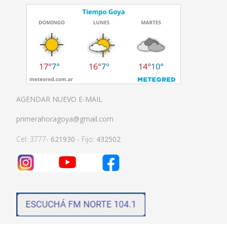
AGENDAR NUEVO E-MAIL
primerahoragoya@gmail.com
Cel: 3777-
621930
- Fijo:
432502