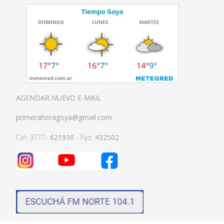
AGENDAR NUEVO E-MAIL
primerahoragoya@gmail.com
Cel: 3777-
621930
- Fijo:
432502