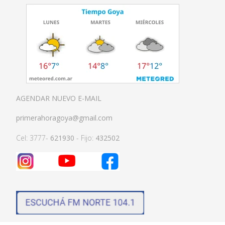
AGENDAR NUEVO E-MAIL
primerahoragoya@gmail.com
Cel: 3777-
621930
- Fijo:
432502