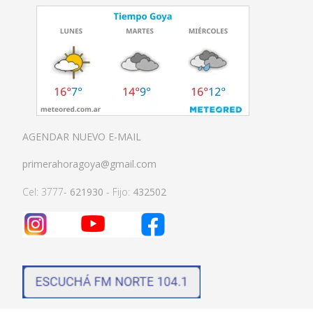
AGENDAR NUEVO E-MAIL
primerahoragoya@gmail.com
Cel: 3777-
621930
- Fijo:
432502