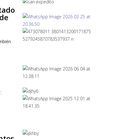
tado
 de
ambién
untos