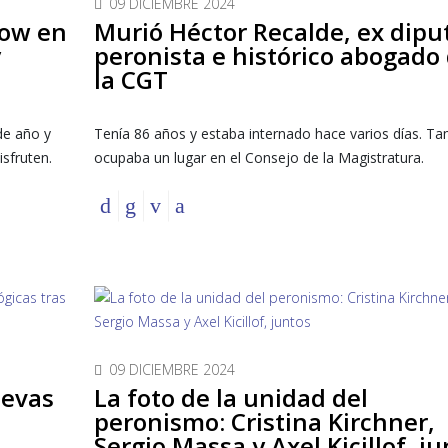
09 DICIEMBRE 2024
how en
Murió Héctor Recalde, ex dipu
y
peronista e histórico abogado
la CGT
de año y
Tenía 86 años y estaba internado hace varios días. T
sfruten.
ocupaba un lugar en el Consejo de la Magistratura.
09 DICIEMBRE 2024
uevas
La foto de la unidad del
peronismo: Cristina Kirchner,
Sergio Massa y Axel Kicillof, j