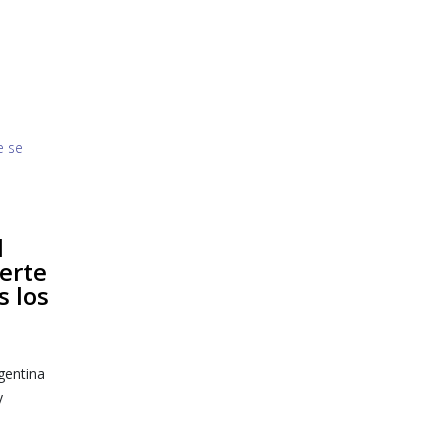
l
erte
s los
gentina
y