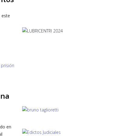
 este
una
ido en
il