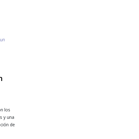
n
l
n los
s y una
ación de