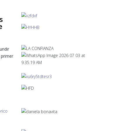
s
e
undir
 primer