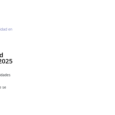
ad
 2025
idades
e se