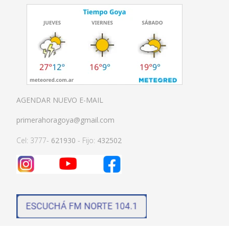
AGENDAR NUEVO E-MAIL
primerahoragoya@gmail.com
Cel: 3777-
621930
- Fijo:
432502