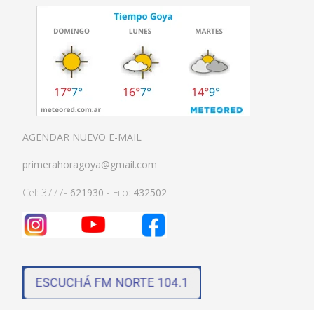
AGENDAR NUEVO E-MAIL
primerahoragoya@gmail.com
Cel: 3777-
621930
- Fijo:
432502