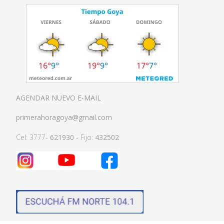
AGENDAR NUEVO E-MAIL
primerahoragoya@gmail.com
Cel: 3777-
621930
- Fijo:
432502