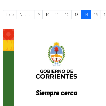
Inicio
Anterior
9
10
11
12
13
14
15
1