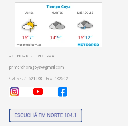
AGENDAR NUEVO E-MAIL
primerahoragoya@gmail.com
Cel: 3777-
621930
- Fijo:
432502