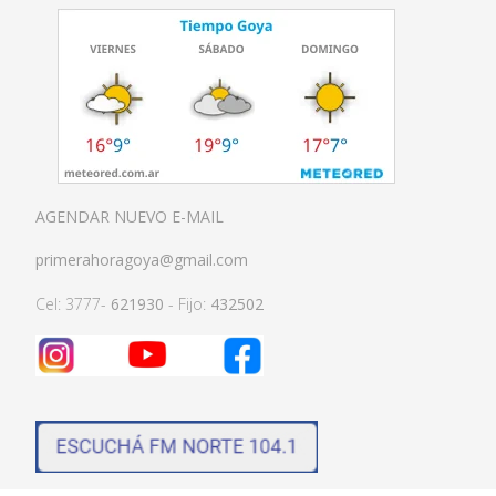
AGENDAR NUEVO E-MAIL
primerahoragoya@gmail.com
Cel: 3777-
621930
- Fijo:
432502