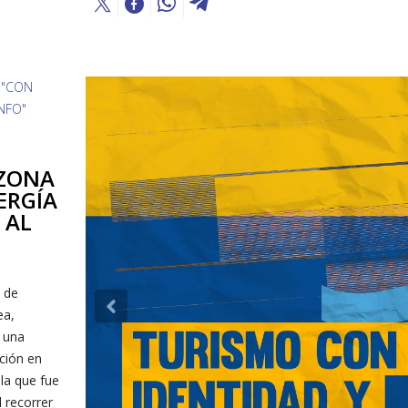
ZONA
ERGÍA
 AL
 de
Previous
ea,
 una
ación en
la que fue
l recorrer