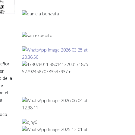
señor
er
o de la
le
on el
la
roco