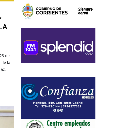
Y
LA
 23 de
 de la
íaz.