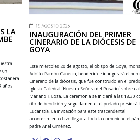
19 AGOSTO 2025
S LA
INAUGURACIÓN DEL PRIMER
MBE
CINERARIO DE LA DIÓCESIS DE
GOYA
uestra
Este miércoles 20 de agosto, el obispo de Goya, mon
y un
Adolfo Ramón Canecin, bendecirá e inaugurará el prim
 costanera
Cinerario de la diócesis, que fue construido en el predi
4 años
Iglesia Catedral ´Nuestra Señora del Rosario´ sobre cal
Mariano I. Loza. La ceremonia se iniciará a las 18.30 c
rito de bendición y seguidamente, el prelado presidirá 
Eucaristía. La invitación para este trascendental
acontecimiento hizo llegar a toda la comunidad el pár
padre Ariel Giménez.