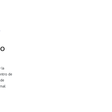
SO
 la
entro de
 de
nal.