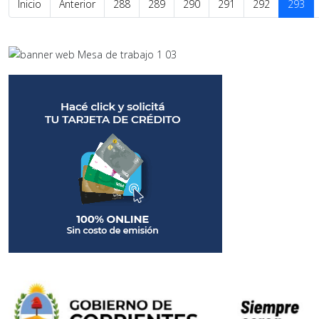
Inicio
Anterior
288
289
290
291
292
293