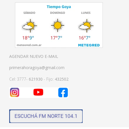
AGENDAR NUEVO E-MAIL
primerahoragoya@gmail.com
Cel: 3777-
621930
- Fijo:
432502