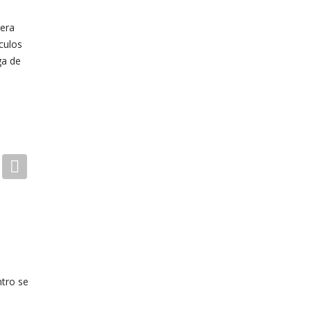
nera
culos
ga de
Next
ntro se