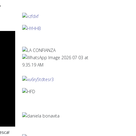
L
esca!