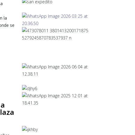
la
n la
onde se
la
plaza