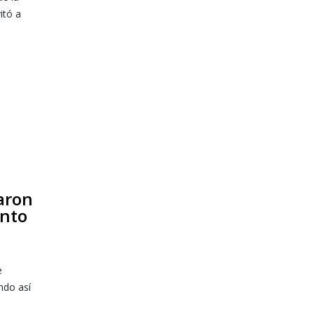
itó a
aron
unto
e
ndo así