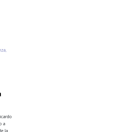
a
icardo
o a
de la