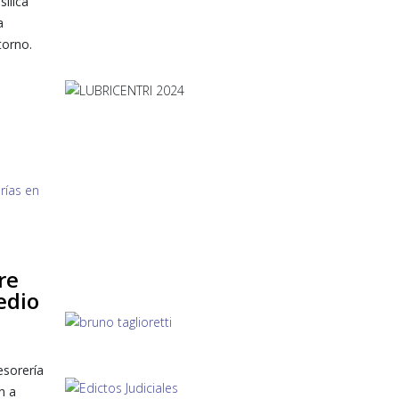
ílica
a
torno.
re
edio
esorería
n a