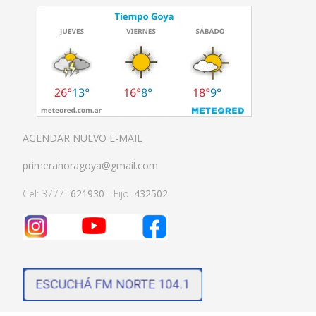
AGENDAR NUEVO E-MAIL
primerahoragoya@gmail.com
Cel: 3777-
621930
- Fijo:
432502