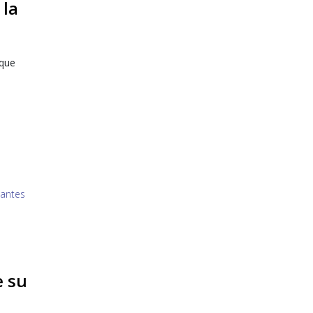
 la
 que
e su