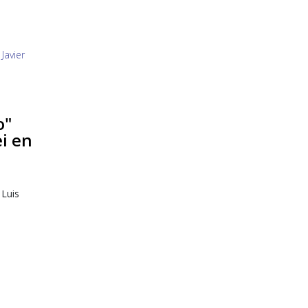
o"
ei en
 Luis