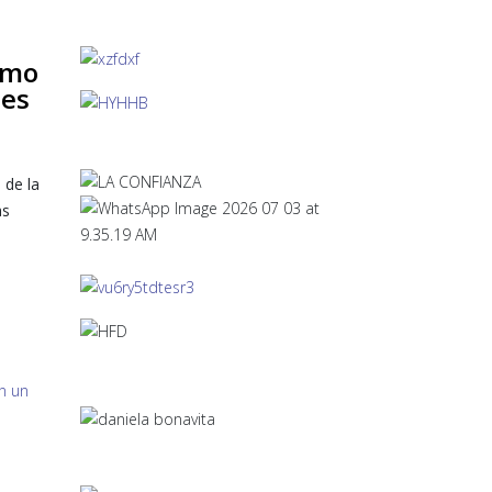
Cómo
les
 de la
as