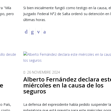
ra "Mía
Si bien inicialmente fungió como testigo en la causa, e
upo, pero
Juzgado Federal N°2 de Salta ordenó su detención en 
últimas horas.
26 NOVIEMBRE 2024
Alberto Fernández declara est
de
miércoles en la causa de los
seguros
to País,
La defensa del expresidente había pedido suspender l
 costo.
indagatoria que está prevista para este miércoles por