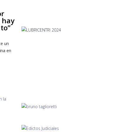
or
o hay
to”
te un
ina en