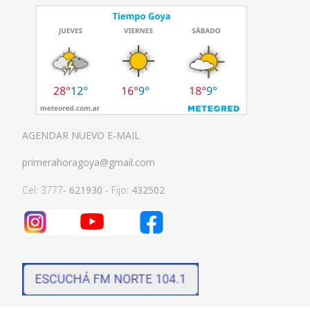
AGENDAR NUEVO E-MAIL
primerahoragoya@gmail.com
Cel: 3777-
621930
- Fijo:
432502